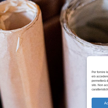
Per fornire 
e/o accedere
permetterà d
sito. Non ac
caratteristic
Ac